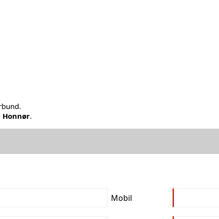
orbund.
m
Honnør
.
Mobil